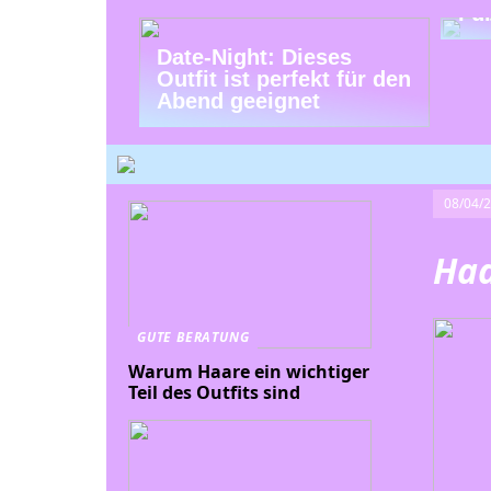
Fu
Date-Night: Dieses
Outfit ist perfekt für den
Abend geeignet
08/04/
Haa
GUTE BERATUNG
Warum Haare ein wichtiger
Teil des Outfits sind