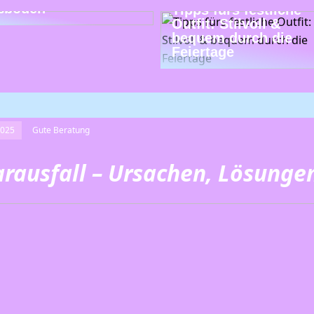
ßböden
Tipps fürs festliche
Outfit: Stilvoll &
bequem durch die
Feiertage
2025
Gute Beratung
rausfall – Ursachen, Lösunge