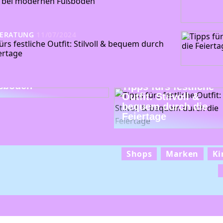
 bei modernen Fußböden
BERATUNG
11/07/2024
ürs festliche Outfit: Stilvoll & bequem durch
ertage
ends bei modernen
ßböden
Tipps fürs festliche
Outfit: Stilvoll &
bequem durch die
Feiertage
Shops
Marken
Ki