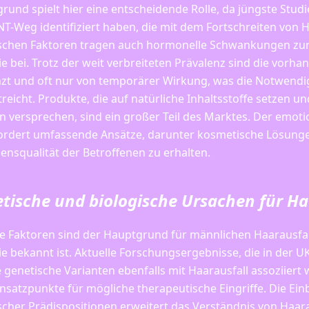
rund spielt hier eine entscheidende Rolle, da jüngste Stud
T-Weg identifiziert haben, die mit dem Fortschreiten von 
schen Faktoren tragen auch hormonelle Schwankungen zur
ie bei. Trotz der weit verbreiteten Prävalenz sind die vo
zt und oft nur von temporärer Wirkung, was die Notwendigk
reicht. Produkte, die auf natürliche Inhaltsstoffe setzen u
 versprechen, sind ein großer Teil des Marktes. Der emotio
rfordert umfassende Ansätze, darunter kosmetische Lösun
ensqualität der Betroffenen zu erhalten.
tische und biologische Ursachen für Ha
he Faktoren sind der Hauptgrund für männlichen Haarausfall
ie bekannt ist. Aktuelle Forschungsergebnisse, die in der
e genetische Varianten ebenfalls mit Haarausfall assoziier
nsatzpunkte für mögliche therapeutische Eingriffe. Die Ei
scher Prädispositionen erweitert das Verständnis von Haara