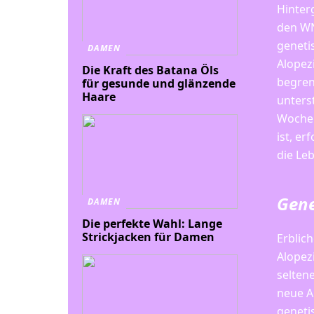
Hinterg
den WN
geneti
DAMEN
Alopez
Die Kraft des Batana Öls
begren
für gesunde und glänzende
Haare
unterst
Wochen
ist, e
die Leb
Gene
DAMEN
Die perfekte Wahl: Lange
Strickjacken für Damen
Erblic
Alopez
selten
neue A
geneti