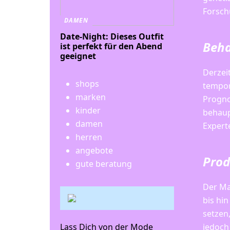
Forsch
DAMEN
Date-Night: Dieses Outfit
Beha
ist perfekt für den Abend
geeignet
Derzei
shops
tempor
marken
Progno
kinder
behaup
damen
Expert
herren
angebote
Prod
gute beratung
Der Ma
bis hi
setzen
jedoch
Lass Dich von der Mode