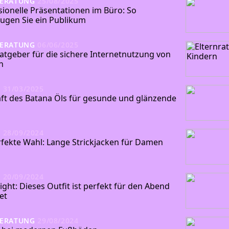
BERATUNG
25/08/2025
sionelle Präsentationen im Büro: So
ugen Sie ein Publikum
BERATUNG
06/06/2025
ratgeber für die sichere Internetnutzung von
n
N
31/03/2025
aft des Batana Öls für gesunde und glänzende
N
28/09/2024
rfekte Wahl: Lange Strickjacken für Damen
N
20/09/2024
ght: Dieses Outfit ist perfekt für den Abend
et
BERATUNG
29/08/2024