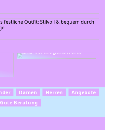
Uhren als Investition
und Vermögenswerte
nder
Damen
Herren
Angebote
Gute Beratung