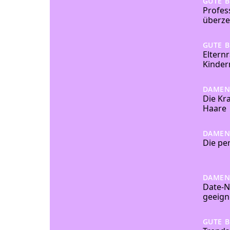
GUTE 
Profes
überze
GUTE 
Eltern
Kinder
DAME
Die Kr
Haare
DAME
Die pe
DAME
Date-Ni
geeign
GUTE 