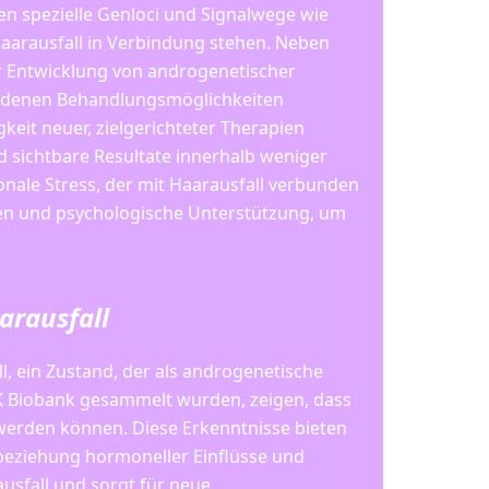
ien spezielle Genloci und Signalwege wie
Haarausfall in Verbindung stehen. Neben
 Entwicklung von androgenetischer
rhandenen Behandlungsmöglichkeiten
eit neuer, zielgerichteter Therapien
nd sichtbare Resultate innerhalb weniger
nale Stress, der mit Haarausfall verbunden
gen und psychologische Unterstützung, um
arausfall
, ein Zustand, der als androgenetische
 UK Biobank gesammelt wurden, zeigen, dass
t werden können. Diese Erkenntnisse bieten
nbeziehung hormoneller Einflüsse und
usfall und sorgt für neue