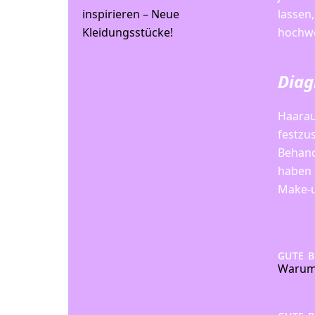
lassen
inspirieren – Neue
hochwe
Kleidungsstücke!
Diag
Haarau
festzu
Behand
haben 
Make-u
GUTE 
Warum 