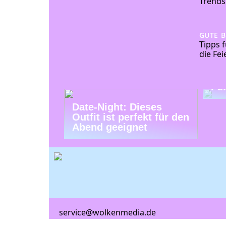
Trends
GUTE 
Tipps f
die Fei
Tr
Fu
Date-Night: Dieses
Outfit ist perfekt für den
Abend geeignet
service@wolkenmedia.de