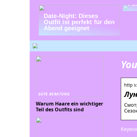
Fu
Date-Night: Dieses
Outfit ist perfekt für den
Abend geeignet
You
http 
Лун
GUTE BERATUNG
Warum Haare ein wichtiger
Смотр
Teil des Outfits sind
Сезон
Keywor