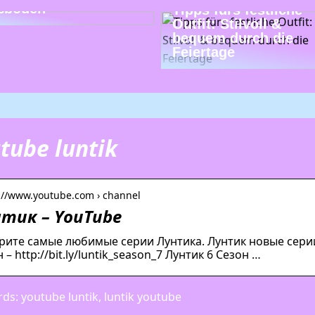
ßböden
Tipps fürs festliche
Outfit: Stilvoll &
bequem durch die
Feiertage
tube luntik
s://www.youtube.com › channel
тик – YouTube
ите самые любимые серии Лунтика. Лунтик новые серии – 
 – http://bit.ly/luntik_season_7 Лунтик 6 Сезон …
ds: youtube luntik, luntik youtube