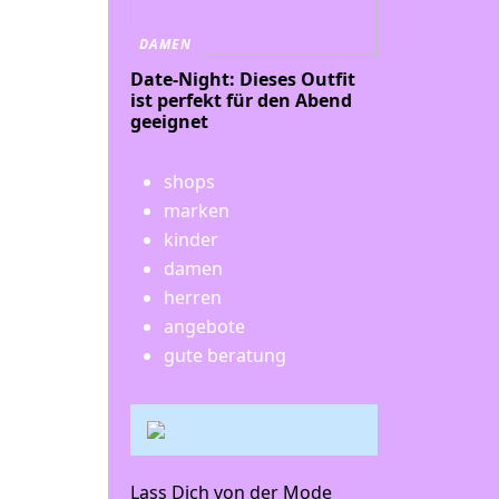
DAMEN
Date-Night: Dieses Outfit
ist perfekt für den Abend
geeignet
shops
marken
kinder
damen
herren
angebote
gute beratung
Lass Dich von der Mode