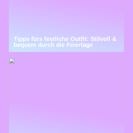
Tipps fürs festliche Outfit: Stilvoll &
bequem durch die Feiertage