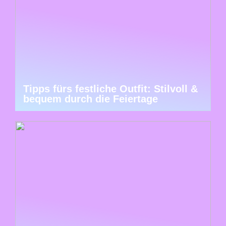
Tipps fürs festliche Outfit: Stilvoll &
bequem durch die Feiertage