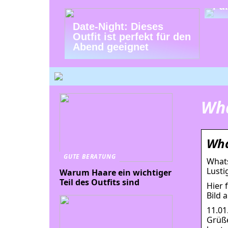
Fu
Date-Night: Dieses
Outfit ist perfekt für den
Abend geeignet
Wha
Wha
GUTE BERATUNG
Whats
Lusti
Warum Haare ein wichtiger
Teil des Outfits sind
Hier 
Bild 
11.01
Grüße