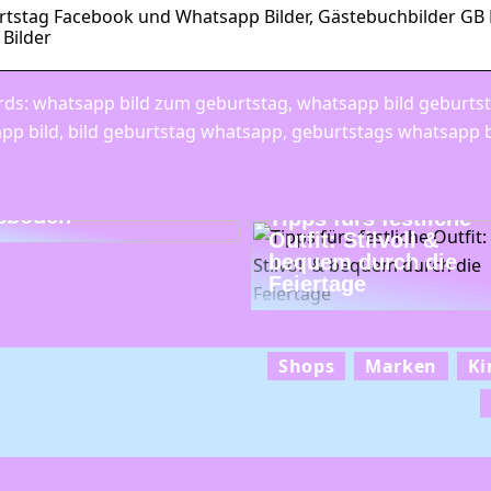
tstag Facebook und Whatsapp Bilder, Gästebuchbilder GB 
 Bilder
ds: whatsapp bild zum geburtstag, whatsapp bild geburtst
pp bild, bild geburtstag whatsapp, geburtstags whatsapp b
ends bei modernen
ßböden
Tipps fürs festliche
Outfit: Stilvoll &
bequem durch die
Feiertage
Shops
Marken
Ki