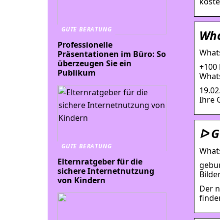
koste
GUTE BERATUNG
Wha
Professionelle
Whats
Präsentationen im Büro: So
überzeugen Sie ein
+100 
Publikum
Whats
19.02
Ihre 
ᐅ G
GUTE BERATUNG
Whats
Elternratgeber für die
gebur
sichere Internetnutzung
Bilde
von Kindern
Der n
finde