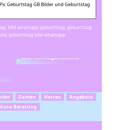
Pic Geburtstag GB Bilder und Geburtstag
ag, bild whatsapp geburtstag, geburtstag
ild, geburtstag bild whatsapp
Uhren als Investition
und Vermögenswerte
nder
Damen
Herren
Angebote
Gute Beratung