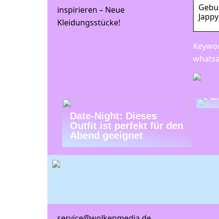
Gebur
inspirieren – Neue
Jappy
Kleidungsstücke!
Keywor
whatsa
Tr
Fu
Date-Night: Dieses
Outfit ist perfekt für den
Abend geeignet
service@wolkenmedia.de