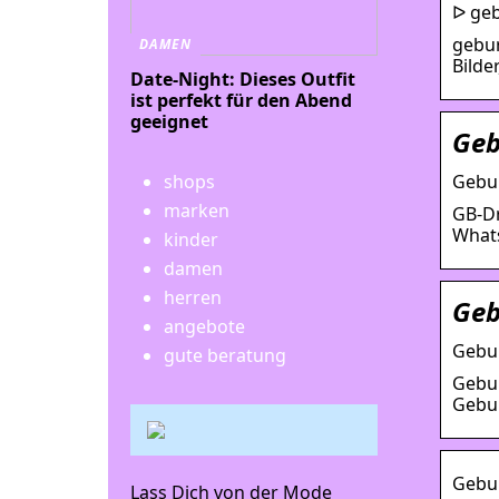
ᐅ geb
gebur
DAMEN
Bilde
Date-Night: Dieses Outfit
ist perfekt für den Abend
geeignet
Geb
Gebur
shops
marken
GB-Dr
Whats
kinder
damen
herren
Geb
angebote
Gebur
gute beratung
Gebur
Gebur
Gebur
Lass Dich von der Mode