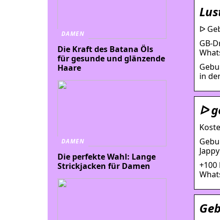
Lus
ᐅ Geb
DAMEN
GB-Dr
Die Kraft des Batana Öls
Whats
für gesunde und glänzende
Gebur
Haare
in de
ᐅ g
Koste
Gebur
DAMEN
Jappy 
Die perfekte Wahl: Lange
+100 
Strickjacken für Damen
Whats
Geb