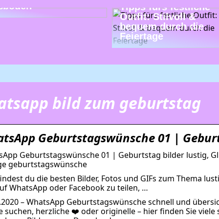
ßböden
Tipps fürs festliche
Outfit: Stilvoll &
bequem durch die
Feiertage
tsapp bild zum geburtstag
tsApp Geburtstagswünsche 01 | Geburt
App Geburtstagswünsche 01 | Geburtstag bilder lustig, G
ge geburtstagswünsche
findest du die besten Bilder, Fotos und GIFs zum Thema lust
auf WhatsApp oder Facebook zu teilen, …
.2020 – WhatsApp Geburtstagswünsche schnell und übersic
 suchen, herzliche ❤️ oder originelle – hier finden Sie vi