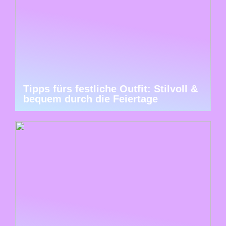
Tipps fürs festliche Outfit: Stilvoll &
bequem durch die Feiertage