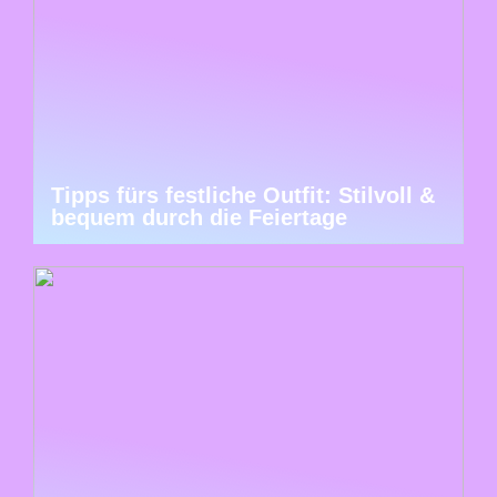
Tipps fürs festliche Outfit: Stilvoll &
bequem durch die Feiertage