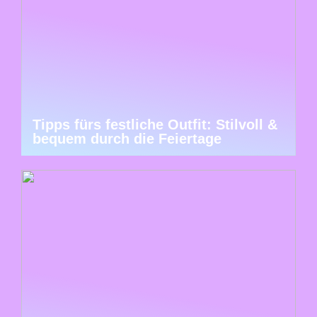
Tipps fürs festliche Outfit: Stilvoll &
bequem durch die Feiertage