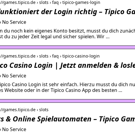
://games.tipico.de › slots › faq › tipico-games-login
funktioniert der Login richtig – Tipico 
o No Service
n du noch kein eigenes Konto besitzt, musst du dich zunäc
t du zu jeder Zeit legal und sicher spielen. Wir …
://games.tipico.de › slots › faq › tipico-casino-login
ico Casino Login | Jetzt anmelden & losl
o No Service
ipico Casino Login ist sehr einfach. Hierzu musst du dich n
 Website oder in der Tipico Casino App des besten …
://games.tipico.de › slots
ts & Online Spielautomaten – Tipico Ga
o No Service