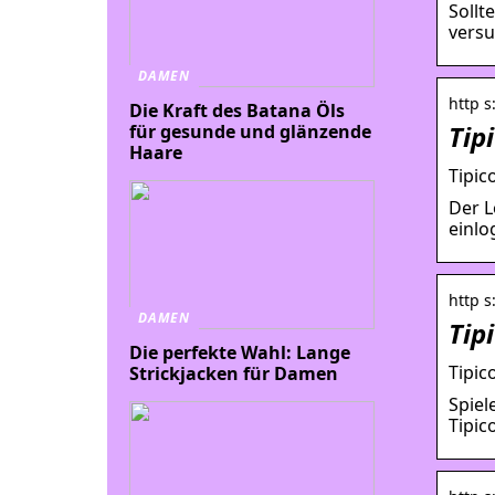
Sollt
versu
DAMEN
http s
Die Kraft des Batana Öls
Tip
für gesunde und glänzende
Haare
Tipic
Der L
einlo
http s
DAMEN
Tip
Die perfekte Wahl: Lange
Tipic
Strickjacken für Damen
Spiel
Tipic