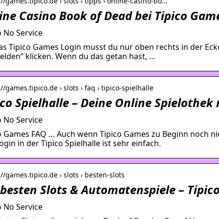
://games.tipico.de › slots › tipps › online-casino-bo…
ine Casino Book of Dead bei Tipico Gam
o No Service
as Tipico Games Login musst du nur oben rechts in der Ecke
lden“ klicken. Wenn du das getan hast, …
://games.tipico.de › slots › faq › tipico-spielhalle
ico Spielhalle – Deine Online Spielothek
o No Service
o Games FAQ … Auch wenn Tipico Games zu Beginn noch nic
ogin in der Tipico Spielhalle ist sehr einfach.
://games.tipico.de › slots › besten-slots
 besten Slots & Automatenspiele – Tipi
o No Service