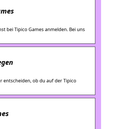
Games
hst bei Tipico Games anmelden. Bei uns
egen
ur entscheiden, ob du auf der Tipico
mes