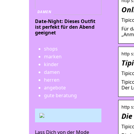
http s
Onl
DAMEN
Tipic
Date-Night: Dieses Outfit
ist perfekt für den Abend
Für d
geeignet
„Anme
shops
http s
marken
Tip
kinder
damen
Tipic
herren
Tipic
Der L
angebote
gute beratung
http s
Die
Tipic
Lass Dich von der Mode