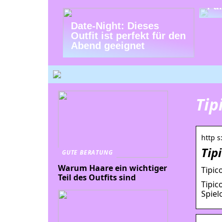
Fu
Date-Night: Dieses
Outfit ist perfekt für den
Abend geeignet
Tip
http s
Tip
GUTE BERATUNG
Warum Haare ein wichtiger
Tipic
Teil des Outfits sind
Tipic
Spiel