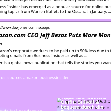
ess Insider has emerged as a popular source for online bus
ing topics from Warren Buffett to the Oscars. In January, …
s://www.dowjones.com › scoops
zon.com CEO Jeff Bezos Puts More Mone
er
zon’s corporate workers to be paid up to 50% less due to f
ting emails from Business Insider as well as …
er is a global news publication that tells the stories you wa
ds: sources amazon businessinsider
Tipps fürs festliche
Outfit: Stilvoll &
bequem durch die