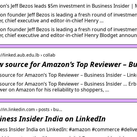
n’s Jeff Bezos leads $5m investment in Business Insider | 
n founder Jeff Bezos is leading a fresh round of investment
er, chief executive and editor-in-chief Henry …
n founder Jeff Bezos is leading a fresh round of investment
er, chief executive and editor-in-chief Henry Blodget annou
://linked.aub.edu.lb › collab
w source for Amazon’s Top Reviewer – Bu
source for Amazon’s Top Reviewer – Business Insider – Lin
source for Amazon’s Top Reviewer – Business Insider … Er
wer on Amazon for his reliability to shoppers, …
://in.linkedin.com › posts › bu…
iness Insider India on LinkedIn
ess Insider India on LinkedIn: #amazon #commerce #deliv