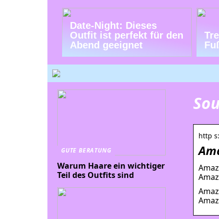
Date-Night: Dieses
Outfit ist perfekt für den
Tr
Abend geeignet
Fu
Sou
http s
Ama
GUTE BERATUNG
Warum Haare ein wichtiger
Amazo
Teil des Outfits sind
Amaz
Amazo
Amaz