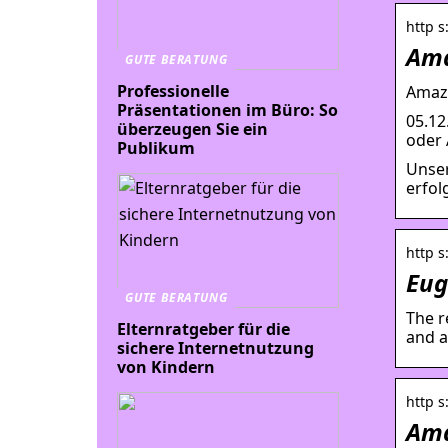
http s
Ama
GUTE BERATUNG
Professionelle
Amazo
Präsentationen im Büro: So
05.12
überzeugen Sie ein
oder 
Publikum
Unser
erfol
http s
Eug
GUTE BERATUNG
The r
Elternratgeber für die
and a
sichere Internetnutzung
von Kindern
http s
Ama