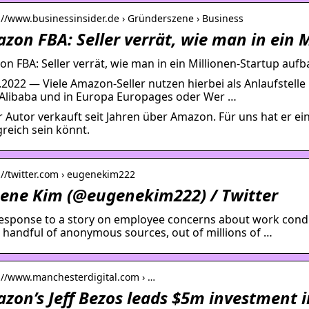
://www.businessinsider.de › Gründerszene › Business
zon FBA: Seller verrät, wie man in ein 
n FBA: Seller verrät, wie man in ein Millionen-Startup aufb
.2022 — Viele Amazon-Seller nutzen hierbei als Anlaufstelle
Alibaba und in Europa Europages oder Wer …
 Autor verkauft seit Jahren über Amazon. Für uns hat er eine
greich sein könnt.
://twitter.com › eugenekim222
ene Kim (@eugenekim222) / Twitter
esponse to a story on employee concerns about work condit
 handful of anonymous sources, out of millions of …
://www.manchesterdigital.com › …
zon’s Jeff Bezos leads $5m investment i