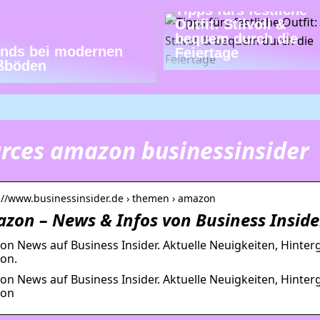
Tipps fürs festliche
Outfit: Stilvoll &
bequem durch die
ends bei modernen
Feiertage
ßböden
rces amazon businessinsider
://www.businessinsider.de › themen › amazon
zon – News & Infos von Business Inside
n News auf Business Insider. Aktuelle Neuigkeiten, Hinter
on.
n News auf Business Insider. Aktuelle Neuigkeiten, Hinter
on