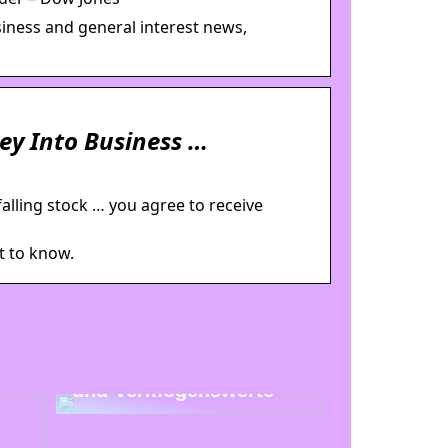
iness and general interest news,
y Into Business …
alling stock … you agree to receive
nt to know.
Uhren als Investition
und Vermögenswerte