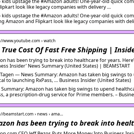
 kids upstage the #Amazon adults! One-year-old quick co
lipkart look like legacy companies with delivery …
 kids upstage the #Amazon adults! One-year-old quick com
g Amazon and Flipkart look like legacy companies with del
s://www.youtube.com › watch
 True Cost Of Fast Free Shipping | Insid
n has been trying to break into healthcare for years. Here’s
ness Insider’ News Summary (United States) | BEAMSTART
 Tagen — News Summary: Amazon has taken big swings to 
al to launching RxPass, … Business Insider (United States)
Summary: Amazon has taken big swings to upend healthca
s, a prescription-drug service for Prime members. – Busines
://beamstart.com › news › ama…
zon has been trying to break into healt
n.com CEO Jeff Bezos Puts More Money Into Business Insi