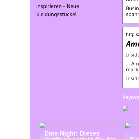
inspirieren – Neue
Busin
spann
Kleidungsstücke!
http 
Ama
Insid
… Ama
marke
Insid
Keywor
Date-Night: Dieses