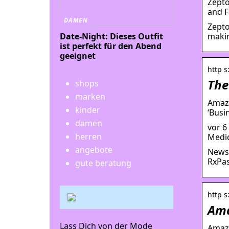
Zepto
and F
DAMEN
Zepto
makin
Date-Night: Dieses Outfit
ist perfekt für den Abend
geeignet
http 
The
shops
marken
Amazo
kinder
‘Busi
damen
vor 6
herren
Medic
angebote
News 
RxPas
gute beratung
http s
Ama
Lass Dich von der Mode
Amazo