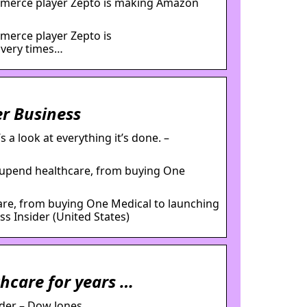
mmerce player Zepto is making Amazon
merce player Zepto is
ivery times…
er Business
 a look at everything it’s done. –
upend healthcare, from buying One
re, from buying One Medical to launching
s Insider (United States)
hcare for years …
der – Dow Jones