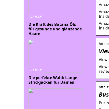
Amazo
Amazo
Insid
DAMEN
Amazo
Die Kraft des Batana Öls
Insid
für gesunde und glänzende
Haare
http s
Vie
View 
View 
DAMEN
revie
Die perfekte Wahl: Lange
Strickjacken für Damen
http s
Bus
Busin