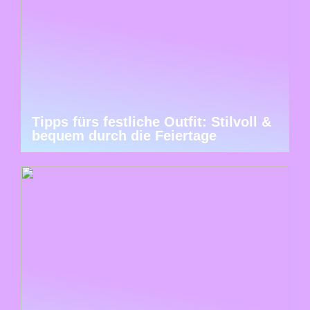
Tipps fürs festliche Outfit: Stilvoll &
bequem durch die Feiertage