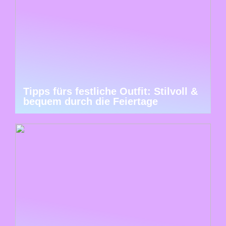
Tipps fürs festliche Outfit: Stilvoll &
bequem durch die Feiertage