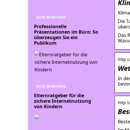
Kli
Klima
GUTE BERATUNG
Die T
Professionelle
übers
Präsentationen im Büro: So
Das R
überzeugen Sie ein
Wasse
Publikum
http s
Wet
In de
bevor
GUTE BERATUNG
Elternratgeber für die
sichere Internetnutzung
http s
von Kindern
Bes
Beste
Im Mo