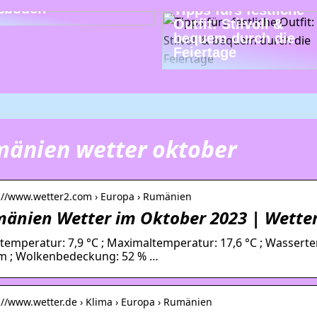
ßböden
Tipps fürs festliche
Outfit: Stilvoll &
bequem durch die
Feiertage
änien wetter oktober
s://www.wetter2.com › Europa › Rumänien
änien Wetter im Oktober 2023 | Wette
ttemperatur: 7,9 °C ; Maximaltemperatur: 17,6 °C ; Wasserte
m ; Wolkenbedeckung: 52 % …
://www.wetter.de › Klima › Europa › Rumänien