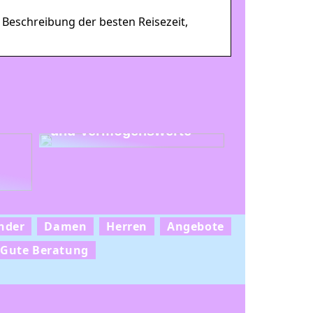
 Beschreibung der besten Reisezeit,
Uhren als Investition
und Vermögenswerte
nder
Damen
Herren
Angebote
Gute Beratung