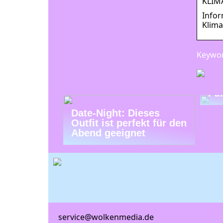
KLIMA
Infor
Klima
Keywor
Tr
Fu
Date-Night: Dieses
Outfit ist perfekt für den
Abend geeignet
service@wolkenmedia.de