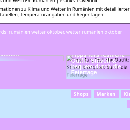
 und WETTER: Rumänien | Franks Travelbox
mationen zu Klima und Wetter in Rumänien mit detaillierter
tabellen, Temperaturangaben und Regentagen.
ds: rumänien wetter oktober, wetter rumänien oktober
ends bei modernen
ßböden
Tipps fürs festliche
Outfit: Stilvoll &
bequem durch die
Feiertage
Shops
Marken
Ki