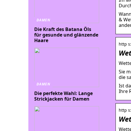
Durch
Wann 
& Wet
DAMEN
ander
Die Kraft des Batana Öls
für gesunde und glänzende
Haare
http 
Wet
Wette
Sie m
die s
DAMEN
Ist d
Ihre 
Die perfekte Wahl: Lange
Strickjacken für Damen
http 
Wet
Wette