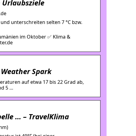
 Urlaubsziele
.de
und unterschreiten selten 7 °C bzw.
Rumänien im Oktober ✅ Klima &
ter.de
 Weather Spark
aturen auf etwa 17 bis 22 Grad ab,
nd 5 …
elle … – TravelKlima
amm)
tur ist 49°F (bei einer