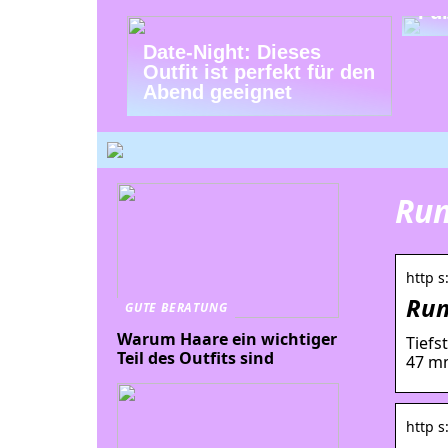
Fu
Date-Night: Dieses
Outfit ist perfekt für den
Abend geeignet
Rum
http 
Rum
GUTE BERATUNG
Warum Haare ein wichtiger
Tiefs
Teil des Outfits sind
47 m
http s