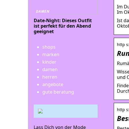
Im Du
Im Ok
DAMEN
Ist d
Date-Night: Dieses Outfit
Oktob
ist perfekt für den Abend
geeignet
http s
shops
Rum
marken
kinder
Rumän
damen
Wisse
herren
und O
angebote
Finde
Durch
gute beratung
http 
Bes
Lass Dich von der Mode
Beste