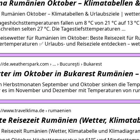
ma Rumänien Oktober – Klimatabellen &
 Rumänien Oktober – Klimatabellen & Urlaubsziele | wetter
ageshöchsttemperaturen fallen um 8 °C von 21 °C auf 13 °C 
chreiten selten 27 °C. Die Tagestiefsttemperaturen …
eisewetter für Rumänien im Oktober: Beste Reisezeit für 
rtemperaturen ✅ Urlaubs- und Reiseziele entdecken – wet
://de.weatherspark.com › … › Bucureşti › Bukarest
ter im Oktober in Bukarest Rumänien –
n Herbstmonaten September und Oktober sinken die Temper
 es im November und Dezember mit Temperaturen von ru
://www.travelklima.de › rumaenien
te Reisezeit Rumänien (Wetter, Klimatab
 Reisezeit Rumänien (Wetter, Klimatabelle und Klimadiagr
nat Oktober, Höchsttemperatur ist 61°F und Mindesttempera