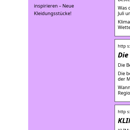
inspirieren – Neue
Was d
Juli 
Kleidungsstücke!
Klima
Wette
http s
Die
Die B
Die b
der M
Wann 
Regio
http s
KLI