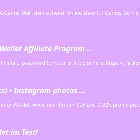
EA Gamer Mall, dein sicherer Online Shop für Games. Schnel
eWallet Affiliate Program …
affiliate … password for your first log in here: https://track.
s) • Instagram photos …
Finity eWallet. www.mifinity.com. IGB Live 2022’s profile pict
et im Test!