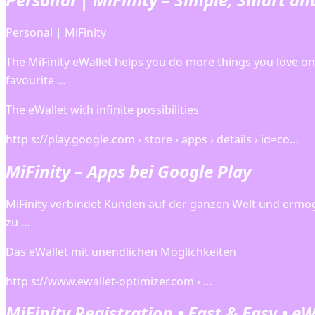
Personal | MiFinity
The MiFinity eWallet helps you do more things you love on
favourite …
The eWallet with infinite possibilities
http s://play.google.com › store › apps › details › id=co…
MiFinity – Apps bei Google Play
MiFinity verbindet Kunden auf der ganzen Welt und ermögl
zu …
Das eWallet mit unendlichen Möglichkeiten
http s://www.ewallet-optimizer.com › …
MiFinity Registration • Fast & Easy • e