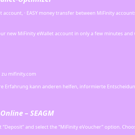
llet account, · EASY money transfer between MiFinity accou
our new MiFinity eWallet account in only a few minutes and 
zu mifinity.com
re Erfahrung kann anderen helfen, informierte Entscheidun
) Online – SEAGM
ct “Deposit” and select the “MiFinity eVoucher” option. Choo