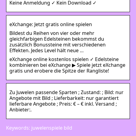
Keine Anmeldung ✓ Kein Download ✓
eXchange: Jetzt gratis online spielen
Bildest du Reihen von vier oder mehr
gleichfarbigen Edelsteinen bekommst du
zusätzlich Bonussteine mit verschiedenen
Effekten. Jedes Level hält neue …
eXchange online kostenlos spielen ✓ Edelsteine
kombinieren bei eXchange ▶ Spiele jetzt eXchange
gratis und erobere die Spitze der Rangliste!
Zu Juwelen passende Sparten ; Zustand: ; Bild: nur
Angebote mit Bild ; Lieferbarkeit: nur garantiert
lieferbare Angebote ; Preis: € – € inkl. Versand ;
Anbieter:.
Keywords: juwelenspiele bild