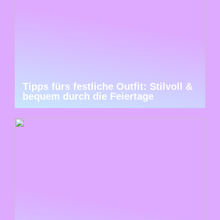
Tipps fürs festliche Outfit: Stilvoll &
bequem durch die Feiertage