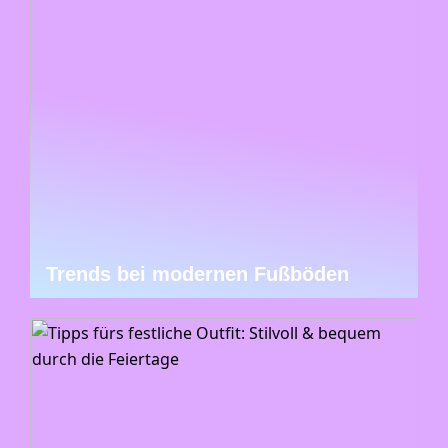
Trends bei modernen Fußböden