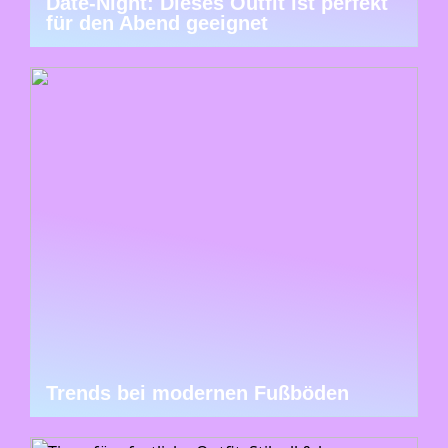
Date-Night: Dieses Outfit ist perfekt
für den Abend geeignet
Trends bei modernen Fußböden