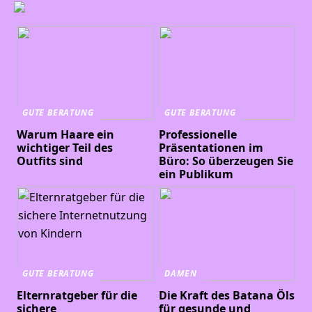
GUTE BERATUNG
GUTE BERATUNG
Warum Haare ein
Professionelle
wichtiger Teil des
Präsentationen im
Outfits sind
Büro: So überzeugen Sie
ein Publikum
GUTE BERATUNG
DAMEN
Elternratgeber für die
Die Kraft des Batana Öls
sichere
für gesunde und