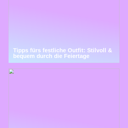
Tipps fürs festliche Outfit: Stilvoll &
bequem durch die Feiertage