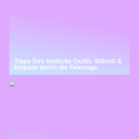
Tipps fürs festliche Outfit: Stilvoll &
bequem durch die Feiertage