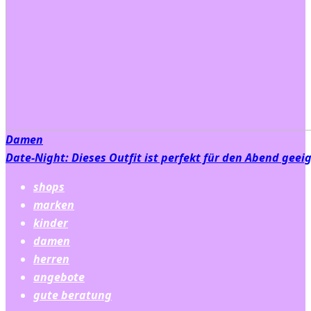
Damen
Date-Night: Dieses Outfit ist perfekt für den Abend geei
shops
marken
kinder
damen
herren
angebote
gute beratung