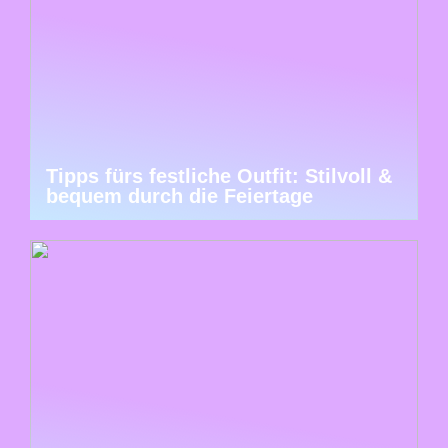
Tipps fürs festliche Outfit: Stilvoll &
bequem durch die Feiertage