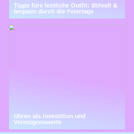
Tipps fürs festliche Outfit: Stilvoll &
bequem durch die Feiertage
Uhren als Investition und
Vermögenswerte