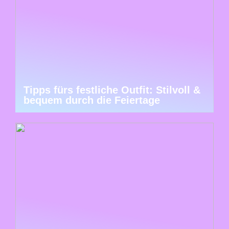
Tipps fürs festliche Outfit: Stilvoll &
bequem durch die Feiertage