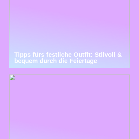
Tipps fürs festliche Outfit: Stilvoll &
bequem durch die Feiertage