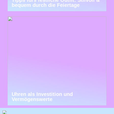
bequem durch die Feiertage
Uhren als Investition und
Vermögenswerte