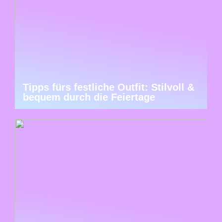
Tipps fürs festliche Outfit: Stilvoll &
bequem durch die Feiertage