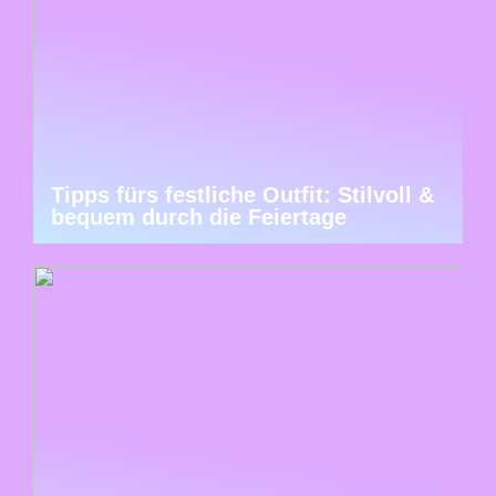
Tipps fürs festliche Outfit: Stilvoll &
bequem durch die Feiertage