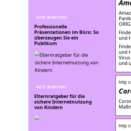
Ama
Amazo
GUTE BERATUNG
Panik
ORIGI
Professionelle
Präsentationen im Büro: So
Finde
überzeugen Sie ein
und H
Publikum
Finde
und H
Virus
und 
http 
GUTE BERATUNG
Cor
Elternratgeber für die
Coron
sichere Internetnutzung
Maßna
von Kindern
http 