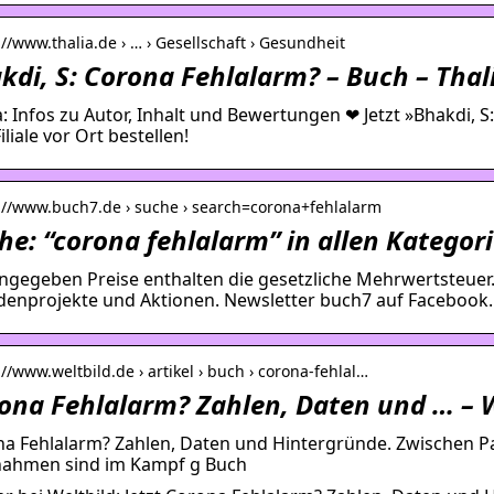
://www.thalia.de › … › Gesellschaft › Gesundheit
kdi, S: Corona Fehlalarm? – Buch – Thal
a: Infos zu Autor, Inhalt und Bewertungen ❤ Jetzt »Bhakdi, 
iliale vor Ort bestellen!
://www.buch7.de › suche › search=corona+fehlalarm
he: “corona fehlalarm” in allen Kategor
angegeben Preise enthalten die gesetzliche Mehrwertsteuer. 
enprojekte und Aktionen. Newsletter buch7 auf Facebook.
://www.weltbild.de › artikel › buch › corona-fehlal…
ona Fehlalarm? Zahlen, Daten und … – W
a Fehlalarm? Zahlen, Daten und Hintergründe. Zwischen 
ahmen sind im Kampf g Buch