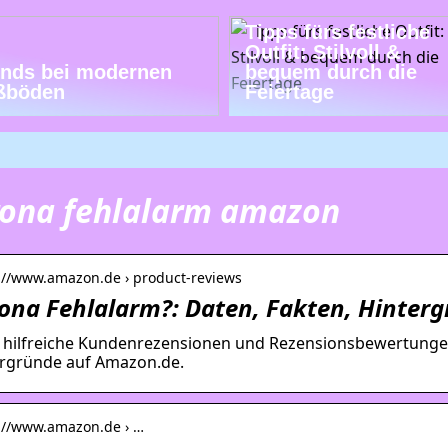
Tipps fürs festliche
Outfit: Stilvoll &
ends bei modernen
bequem durch die
ßböden
Feiertage
ona fehlalarm amazon
s://www.amazon.de › product-reviews
ona Fehlalarm?: Daten, Fakten, Hinter
 hilfreiche Kundenrezensionen und Rezensionsbewertungen
rgründe auf Amazon.de.
s://www.amazon.de › …