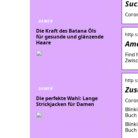
Suc
Coron
DAMEN
Die Kraft des Batana Öls
http 
für gesunde und glänzende
Ama
Haare
Find 
Zwisc
http s
Zus
DAMEN
Die perfekte Wahl: Lange
Coron
Strickjacken für Damen
Blink
Buch 
Blink
Buch 