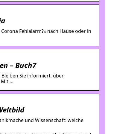
ia
S: Corona Fehlalarm?« nach Hause oder in
ien – Buch7
Bleiben Sie informiert. über
 Mit …
eltbild
Panikmache und Wissenschaft: welche