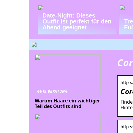
Date-Night: Dieses
Outfit ist perfekt für den
Tr
Abend geeignet
Fu
Cor
http 
Cor
GUTE BERATUNG
Warum Haare ein wichtiger
Finde
Teil des Outfits sind
Hinte
http 