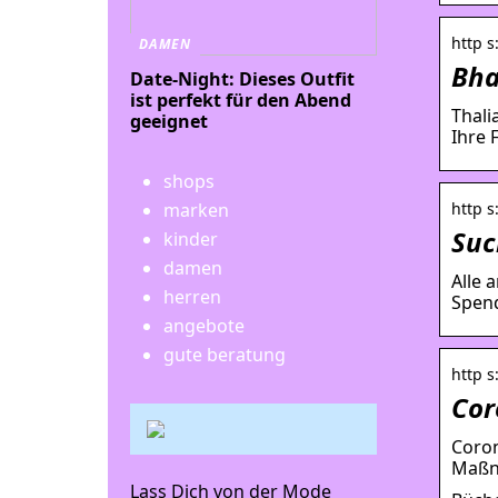
http s
DAMEN
Bha
Date-Night: Dieses Outfit
ist perfekt für den Abend
Thali
geeignet
Ihre F
shops
http s
marken
Suc
kinder
damen
Alle 
herren
Spend
angebote
gute beratung
http s
Cor
Coron
Maßn
Lass Dich von der Mode