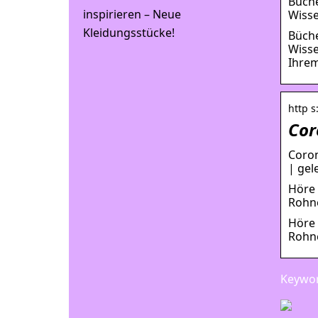
Büche
inspirieren – Neue
Wisse
Kleidungsstücke!
Büche
Wisse
Ihrem
http s
Cor
Coron
| gel
Höre 
Rohne
Höre 
Rohne
Keywor