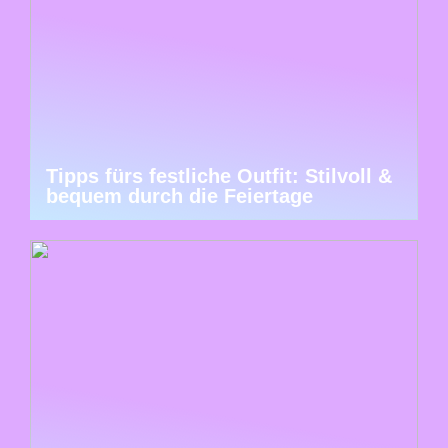
Tipps fürs festliche Outfit: Stilvoll &
bequem durch die Feiertage