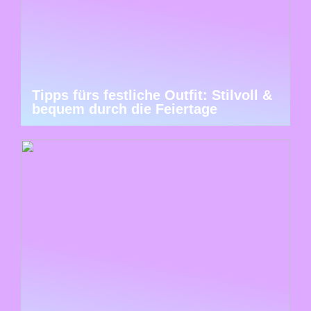
Tipps fürs festliche Outfit: Stilvoll &
bequem durch die Feiertage