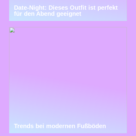
Date-Night: Dieses Outfit ist perfekt
für den Abend geeignet
Trends bei modernen Fußböden