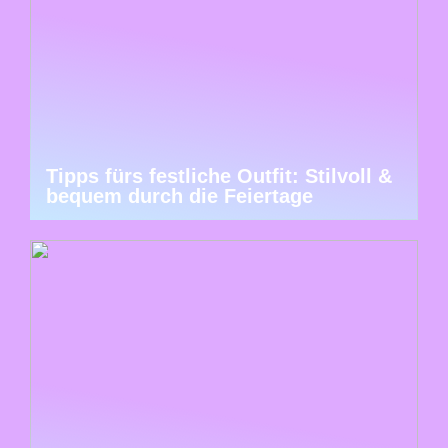
Tipps fürs festliche Outfit: Stilvoll &
bequem durch die Feiertage