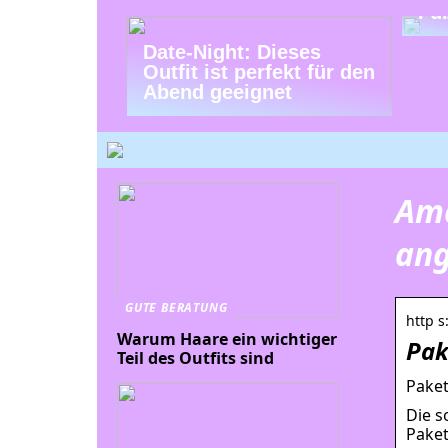
Fu
Date-Night: Dieses
Outfit ist perfekt für den
Abend geeignet
Ama
an
GUTE BERATUNG
http s
Warum Haare ein wichtiger
Pak
Teil des Outfits sind
Paket
Die s
Paket