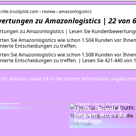
://de.trustpilot.com › review › amazonlogistics
ertungen zu Amazonlogistics | 22 von 62
tungen zu Amazonlogistics | Lesen Sie Kundenbewertunge
ten Sie Amazonlogistics wie schon 1.504 Kunden vor Ihnen
mierte Entscheidungen zu treffen.
ten Sie Amazonlogistics wie schon 1.508 Kunden vor Ihnen
mierte Entscheidungen zu treffen. | Lesen Sie 421-440 von
ds: amazon paket ist in der letzten lieferstation angekom
ends bei modernen
ßböden
Tipps fürs festliche
Outfit: Stilvoll &
bequem durch die
Feiertage