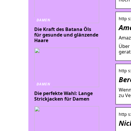
http 
DAMEN
Ama
Die Kraft des Batana Öls
für gesunde und glänzende
Amazo
Haare
Über 
gerat
http s
Ber
DAMEN
Wenn 
Die perfekte Wahl: Lange
zu Ve
Strickjacken für Damen
http s
Nic