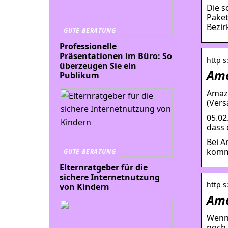
Die s
Paket
Bezir
GUTE BERATUNG
Professionelle
Präsentationen im Büro: So
http s
überzeugen Sie ein
Ama
Publikum
Amazo
(Vers
05.02
dass 
Bei A
kommt
GUTE BERATUNG
Elternratgeber für die
sichere Internetnutzung
http s
von Kindern
Ama
Wenn 
noch 