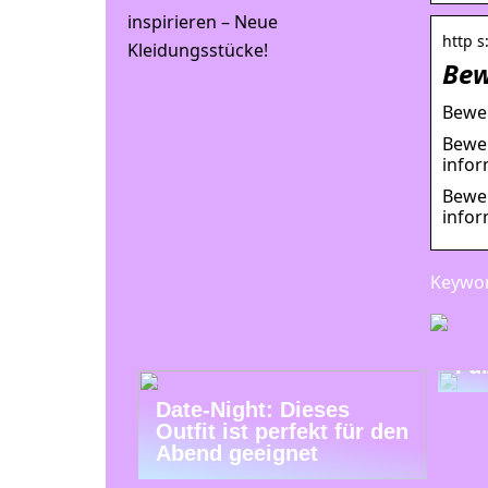
inspirieren – Neue
http s
Kleidungsstücke!
Bew
Bewer
Bewer
infor
Bewer
infor
Keywor
Tr
Fu
Date-Night: Dieses
Outfit ist perfekt für den
Abend geeignet