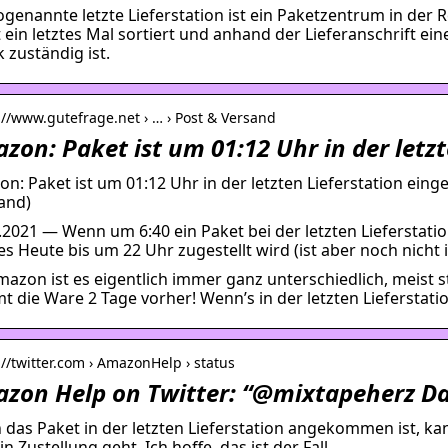
ogenannte letzte Lieferstation ist ein Paketzentrum in der
 ein letztes Mal sortiert und anhand der Lieferanschrift ei
k zuständig ist.
://www.gutefrage.net › … › Post & Versand
zon: Paket ist um 01:12 Uhr in der letzt
n: Paket ist um 01:12 Uhr in der letzten Lieferstation eing
and)
.2021 — Wenn um 6:40 ein Paket bei der letzten Lieferstat
es Heute bis um 22 Uhr zugestellt wird (ist aber noch nicht 
mazon ist es eigentlich immer ganz unterschiedlich, meist 
 die Ware 2 Tage vorher! Wenn’s in der letzten Lieferstatio
://twitter.com › AmazonHelp › status
zon Help on Twitter: “@mixtapeherz Das
das Paket in der letzten Lieferstation angekommen ist, kan
in Zustellung geht. Ich hoffe, das ist der Fall …