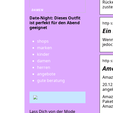
Rücke
zuste
DAMEN
Date-Night: Dieses Outfit
ist perfekt für den Abend
http s
geeignet
Ein
Wenn 
shops
jedoc
marken
kinder
damen
http s
Ama
herren
angebote
Amazo
gute beratung
20.12
angek
Amazo
Paket
Amazo
Lass Dich von der Mode