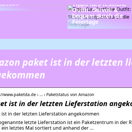
ßböden
Tipps fürs festliche
Outfit: Stilvoll &
bequem durch die
Feiertage
zon paket ist in der letzten l
gekommen
://www.paketda.de › … › Paketstatus von Amazon
et ist in der letzten Lieferstation ang
 ist in der letzten Lieferstation angekommen
ogenannte letzte Lieferstation ist ein Paketzentrum in der
 ein letztes Mal sortiert und anhand der …