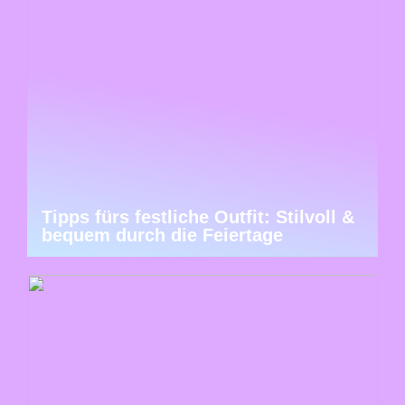
Tipps fürs festliche Outfit: Stilvoll &
bequem durch die Feiertage