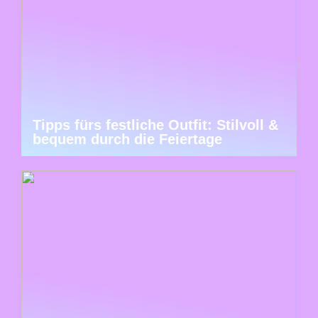
Tipps fürs festliche Outfit: Stilvoll &
bequem durch die Feiertage